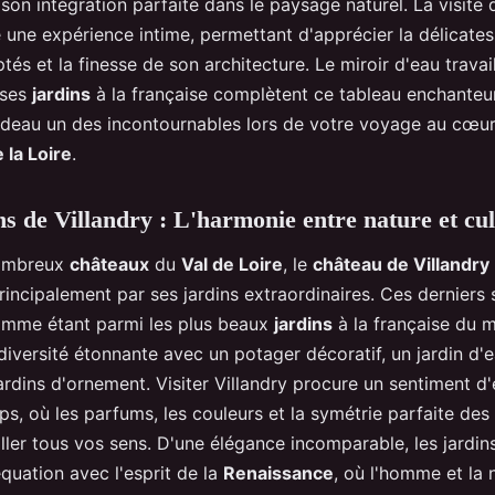
son intégration parfaite dans le paysage naturel. La visite 
 une expérience intime, permettant d'apprécier la délicate
tés et la finesse de son architecture. Le miroir d'eau travail
 ses
jardins
à la française complètent ce tableau enchanteur
ideau un des incontournables lors de votre voyage au cœu
 la Loire
.
ns de Villandry : L'harmonie entre nature et cu
nombreux
châteaux
du
Val de Loire
, le
château de Villandry
incipalement par ses jardins extraordinaires. Ces derniers 
mme étant parmi les plus beaux
jardins
à la française du m
diversité étonnante avec un potager décoratif, un jardin d'e
ardins d'ornement. Visiter Villandry procure un sentiment d
s, où les parfums, les couleurs et la symétrie parfaite des
ller tous vos sens. D'une élégance incomparable, les jardin
quation avec l'esprit de la
Renaissance
, où l'homme et la 