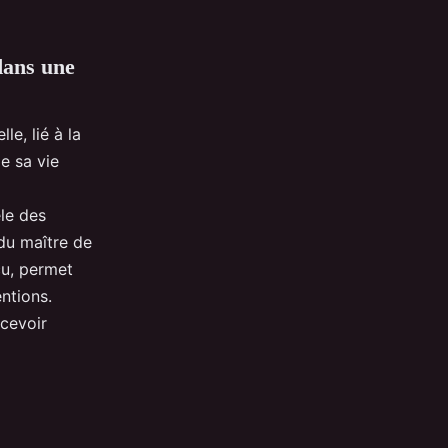
dans une
le, lié à la
e sa vie
èle des
 du maître de
u, permet
ntions.
rcevoir