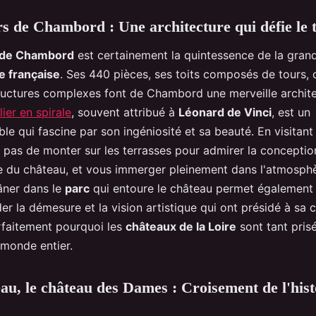
s de Chambord : Une architecture qui défie le
 de Chambord
est certainement la quintessence de la grand
e française
. Ses 440 pièces, ses toits composés de tours,
tructures complexes font de Chambord une merveille archite
ier en spirale
, souvent attribué à
Léonard de Vinci
, est un
le qui fascine par son ingéniosité et sa beauté. En visita
pas de monter sur les terrasses pour admirer la conceptio
 du château, et vous immerger pleinement dans l'atmosph
âner dans le
parc
qui entoure le château permet également
r la démesure et la vision artistique qui ont présidé à sa c
parfaitement pourquoi les
châteaux de la Loire
sont tant pris
u monde entier.
u, le château des Dames : Croisement de l'histo