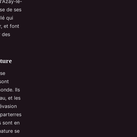
d'Azay-le-
sse de ses
lé qui
, et font
r des
lture
se
sont
onde. Ils
au, et les
'évasion
 parterres
s sont en
nature se