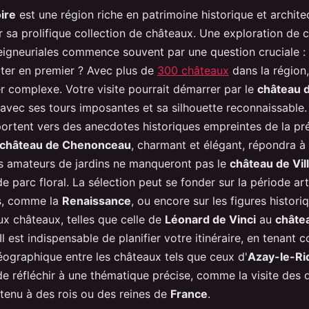
ire
est une région riche en patrimoine historique et archite
 sa prolifique collection de châteaux. Une exploration de 
igneuriales commence souvent par une question cruciale :
iter en premier ? Avec plus de
300 châteaux
dans la région,
r complexe. Votre visite pourrait démarrer par le
château 
 avec ses tours imposantes et sa silhouette reconnaissable.
 portent vers des anecdotes historiques empreintes de la p
château de Chenonceau
, charmant et élégant, répondra à
es amateurs de jardins ne manqueront pas le
château de Vil
e parc floral. La sélection peut se fonder sur la période art
us, comme la
Renaissance
, ou encore sur les figures histori
ux châteaux, telles que celle de
Léonard de Vinci
au
châte
 Il est indispensable de planifier votre itinéraire, en tenant
éographique entre les châteaux tels que ceux d'
Azay-le-Ri
de réfléchir à une thématique précise, comme la visite des
tenu à des rois ou des reines de
France
.