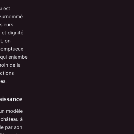
u
est
. Surnommé
sieurs
 et dignité
t, on
 somptueux
 qui enjambe
moin de la
ections
tres.
naissance
t un modèle
e château à
lle par son