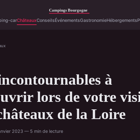
ing-car
Châteaux
Conseils
Événements
Gastronomie
Hébergements
P
aux
incontournables à
uvrir lors de votre vis
châteaux de la Loire
nvier 2023 — 5 min de lecture