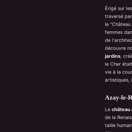
Érigé sur le
traversé pa
le "Château
femmes dans 
de l'archite
découvre no
jardins
, cré
le Cher étai
vie à la cou
artistiques,
Azay-le-Ri
Le
château 
de la Renais
taille humai