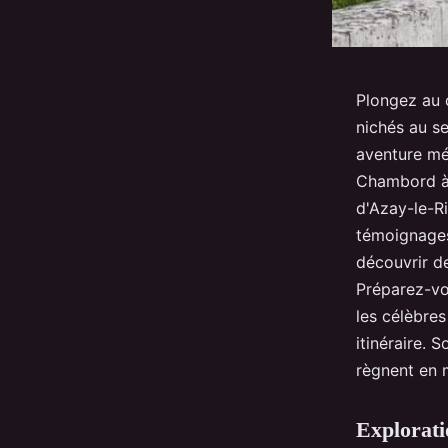
Plongez au c
nichés au se
aventure mé
Chambord à 
d'Azay-le-Ri
témoignages 
découvrir de
Préparez-vou
les célèbres
itinéraire. 
règnent en 
Explorati