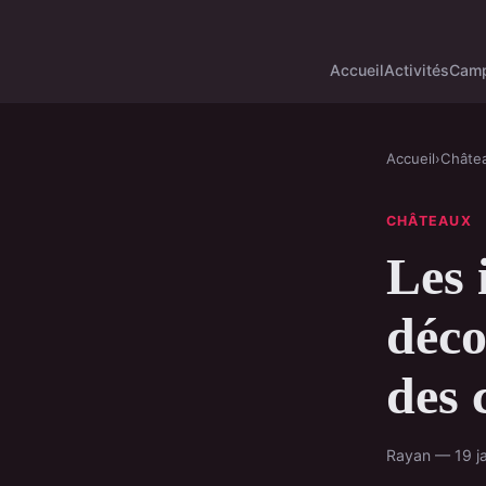
Accueil
Activités
Camp
Accueil
›
Châte
CHÂTEAUX
Les 
déco
des 
Rayan — 19 ja