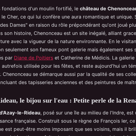
s fondations d'un moulin fortifié, le
château de Chenoncea
r le Cher, ce qui lui confère une aura romantique et unique
 des Dames" en raison du rôle prépondérant qu'ont joué plu
son histoire, Chenonceau est un site inégalé, alliant grace
cture avec la vigueur de la nature environnante. En le visitan
n seulement son fameux pont galerie mais également ses
és par
Diane de Poitiers
et Catherine de Médicis. La galerie
t autrefois utilisée pour les fêtes, et reste aujourd'hui un té
r. Chenonceau se démarque aussi par la qualité de ses coll
 incluant des tapisseries anciennes et des peintures de maî
deau, le bijou sur l'eau : Petite perle de la Re
d'Azay-le-Rideau
, posé sur une île au milieu de l'Indre, es
sance française. Construit sous le règne de François Ier, c
ne est peut-être moins imposant que ses voisins, mais il bri