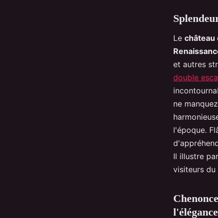
Splendeur
Le
château
Renaissanc
et autres s
double escal
incontournab
ne manquez 
harmonieuse
l'époque. Fl
d'appréhende
Il illustre 
visiteurs d
Chenoncea
l'élégance