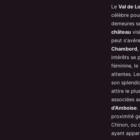
Le
Val de Lo
célèbre pour
demeures se
château
vis
peut s'avére
Chambord
,
intérêts se
féminine, le
attentes. L
son splendid
attire le pl
associées a
d'Amboise
.
proximité g
Chinon, ou 
ayant appar