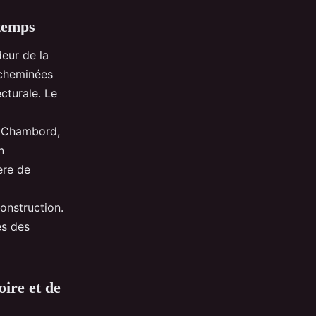
 temps
eur de la
 cheminées
cturale. Le
nt Chambord,
n
ère de
onstruction.
és des
ire et de