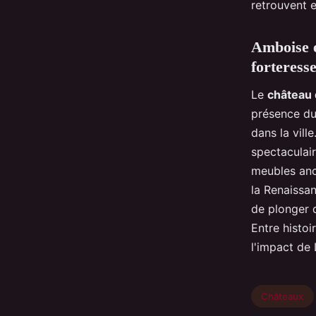
retrouvent 
Amboise e
forteress
Le
château
présence d
dans la vill
spectaculair
meubles anci
la Renaissan
de plonger 
Entre histoi
l'impact de 
Châteaux