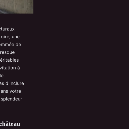
cturaux
Loire, une
enommée de
oresque
éritables
vitation à
le.
s d'inclure
dans votre
a splendeur
 château