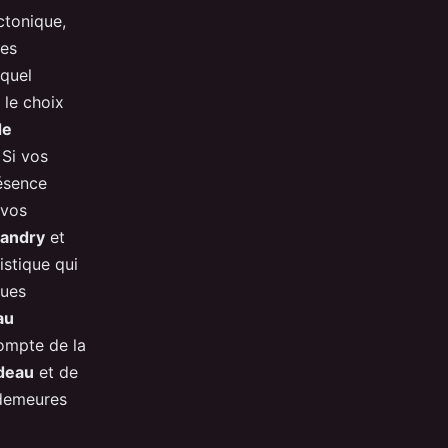
ctonique,
ces
 quel
 le choix
de
 Si vos
résence
 vos
landry
et
istique qui
ques
au
 compte de la
deau
et de
 demeures