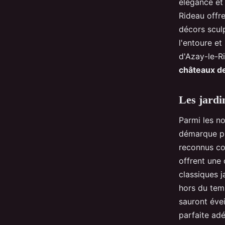
élégance et 
Rideau offre
décors sculp
l'entoure et
d'Azay-le-R
châteaux de
Les jardi
Parmi les 
démarque pr
reconnus co
offrent une 
classiques j
hors du temp
sauront évei
parfaite adé