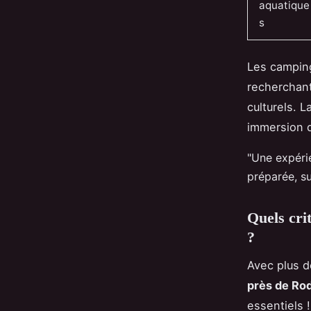
aquatique
s
Les camping
recherchant
culturels. 
immersion d
"Une expéri
préparée, su
Quels cri
?
Avec plus 
près de Rod
essentiels 