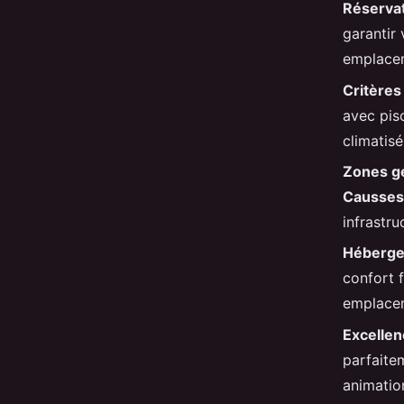
Réservat
garantir
emplacem
Critères 
avec pis
climatis
Zones g
Causses
infrastru
Héberge
confort f
emplacem
Excellen
parfaite
animation