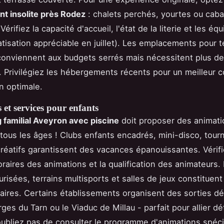
t insolite près Rodez
: chalets perchés, yourtes ou cab
 Vérifiez la capacité d'accueil, l'état de la literie et les é
matisation appréciable en juillet). Les emplacements pour 
onviennent aux budgets serrés mais nécessitent plus de
. Privilégiez les hébergements récents pour un meilleur c
on optimale.
et services pour enfants
 familial Aveyron avec piscine
doit proposer des animati
tous les âges ! Clubs enfants encadrés, mini-disco, tourn
 créatifs garantissent des vacances épanouissantes. Vérifi
raires des animations et la qualification des animateurs. 
urisées, terrains multisports et salles de jeux constituen
ires. Certains établissements organisent des sorties d
ges du Tarn ou le Viaduc de Millau - parfait pour allier d
'oubliez pas de consulter le programme d'animations spéci