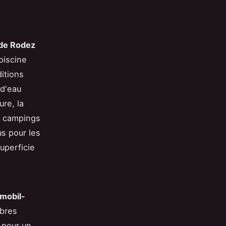
de Rodez
piscine
itions
 d'eau
ure, la
s campings
s pour les
superficie
mobil-
mbres
 pour un