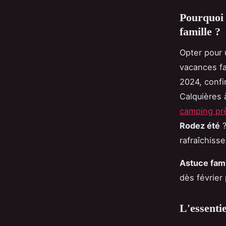
Pourquoi 
famille ?
Opter pour
vacances fam
2024, confi
Calquières 
camping pr
Rodez été
?
rafraîchiss
Astuce famil
dès
février
L'essentie