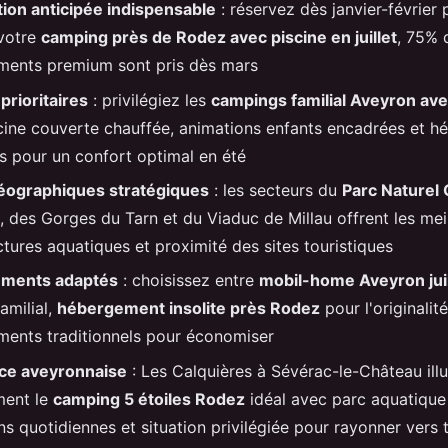
ion anticipée indispensable
: réservez dès janvier-février 
 votre
camping près de Rodez avec piscine en juillet
, 75% 
ents premium sont pris dès mars
prioritaires
: privilégiez les
campings familial Aveyron ave
cine couverte chauffée, animations enfants encadrées et 
és pour un confort optimal en été
éographiques stratégiques
: les secteurs du
Parc Naturel
, des Gorges du Tarn et du Viaduc de Millau offrent les mei
ctures aquatiques et proximité des sites touristiques
ments adaptés
: choisissez entre
mobil-home Aveyron juil
amilial,
hébergement insolite près Rodez
pour l'originalit
ents traditionnels pour économiser
ce aveyronnaise
: Les Calquières à Sévérac-le-Château illu
ment le
camping 5 étoiles Rodez
idéal avec parc aquatique
s quotidiennes et situation privilégiée pour rayonner vers 