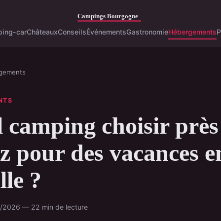
ing-car
Châteaux
Conseils
Événements
Gastronomie
Hébergements
P
gements
NTS
 camping choisir près
z pour des vacances e
lle ?
6/2026 — 22 min de lecture