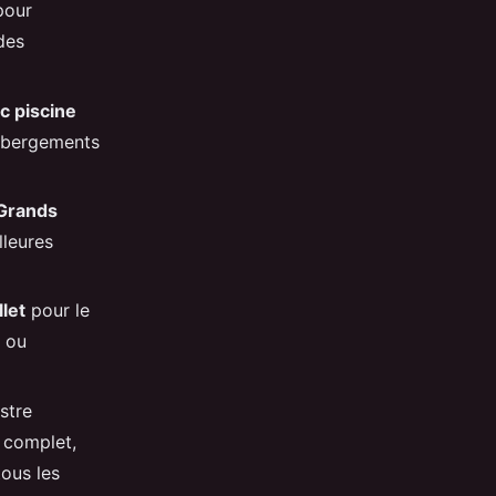
pour
des
c piscine
hébergements
 Grands
lleures
let
pour le
é ou
stre
 complet,
tous les