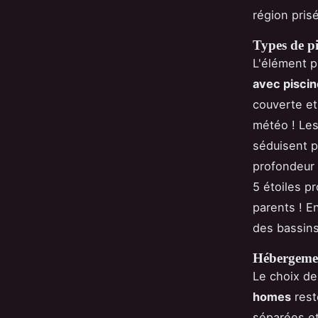
région pris
Types de p
L'élément p
avec piscine
couverte et
météo ! Le
séduisent pa
profondeur 
5 étoiles p
parents ! En
des bassins 
Hébergemen
Le choix de
homes
rest
séparées et