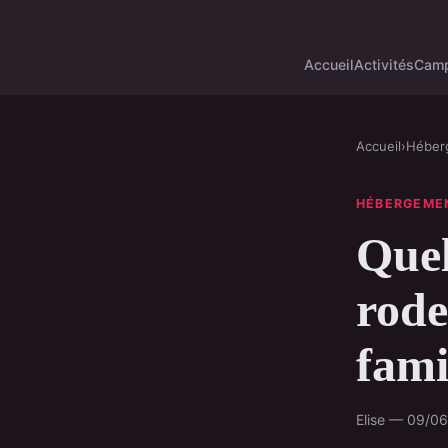
Accueil
Activités
Camp
Accueil
›
Héber
HÉBERGEME
Quel
rode
fami
Elise — 09/0