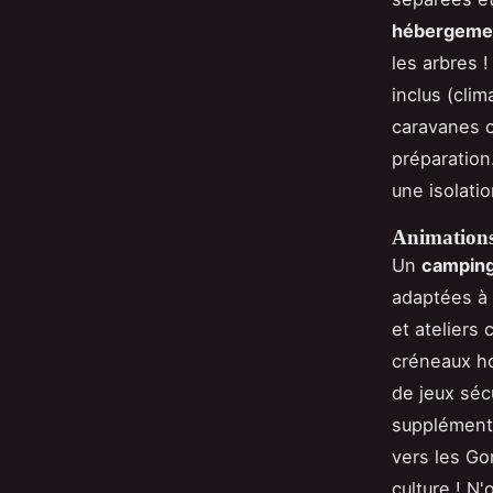
hébergemen
les arbres !
inclus (cli
caravanes c
préparation
une isolati
Animations 
Un
camping
adaptées à 
et ateliers
créneaux ho
de jeux séc
supplémenta
vers les Gor
culture ! N