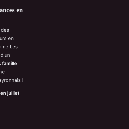
ances en
 des
eurs en
omme Les
 d'un
 famille
ne
eyronnais !
n juillet