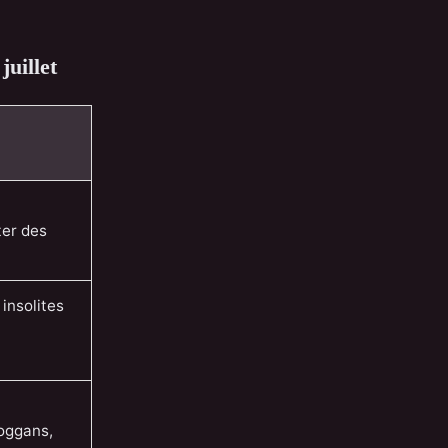
uillet
ter des
insolites
boggans,