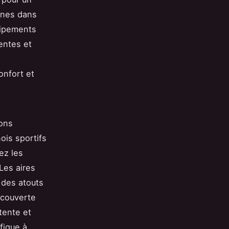
anes dans
quipements
tentes et
onfort et
ons
ois sportifs
ez les
Les aires
t des atouts
écouverte
étente et
fique à