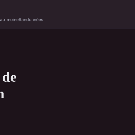
atrimoine
Randonnées
 de
n