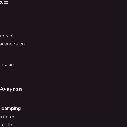
cuzzi
rels et
 vacances en
n bien
n Aveyron
n
camping
ritères
 cette