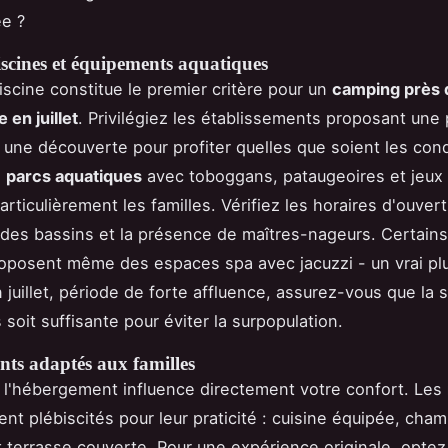
ée ?
iscines et équipements aquatiques
iscine constitue le premier critère pour un
camping près 
 en juillet
. Privilégiez les établissements proposant une 
 une découverte pour profiter quelles que soient les cond
s
parcs aquatiques
avec toboggans, pataugeoires et jeux
rticulièrement les familles. Vérifiez les horaires d'ouvert
des bassins et la présence de maîtres-nageurs. Certain
roposent même des espaces spa avec jacuzzi - un vrai plu
 juillet, période de forte affluence, assurez-vous que la 
soit suffisante pour éviter la surpopulation.
ts adaptés aux familles
 l'hébergement influence directement votre confort. Les
ent plébiscités pour leur praticité : cuisine équipée, cha
 terrasse couverte. Pour une expérience originale, optez